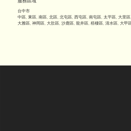
服務區域
台中市
中區
,
東區
,
南區
,
北區
,
北屯區
,
西屯區
,
南屯區
,
太平區
,
大里區
大雅區
,
神岡區
,
大肚區
,
沙鹿區
,
龍井區
,
梧棲區
,
清水區
,
大甲