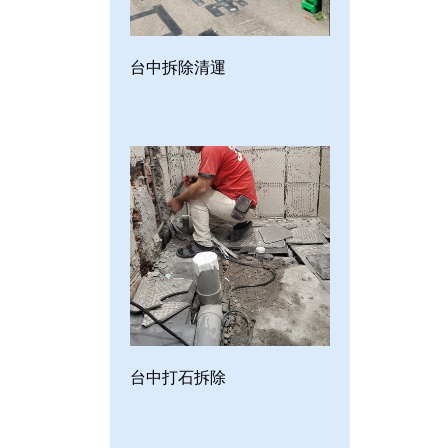
台中拆除清運
台中打石拆除