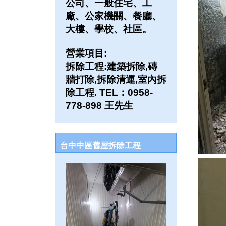
公司、一般住宅、工
廠、公家機關、餐廳、
大樓、學校、社區。
營業項目:
拆除工程:建築拆除,磚
牆打除,拆除清運,室內拆
除工程. TEL：0958-
778-898 王先生
台中中區舊屋拆除工程