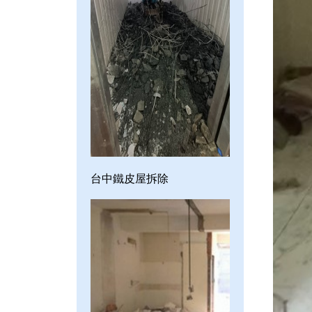
台中鐵皮屋拆除