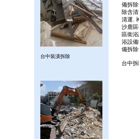
備拆除
除含清
清運
,
沙鹿區
區衛浴
浴設備
備拆除
台中裝潢拆除
台中拆