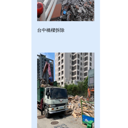
台中橋樑拆除