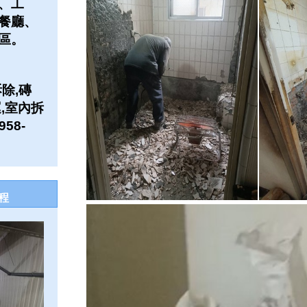
、工
餐廳、
區。
除,磚
,室內拆
58-
程