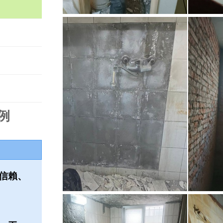
例
信賴、