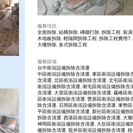
服務項目:
全面拆除
,
結構拆除
,
磚牆打除
,
拆除工程
,
裝潢
木地板拆除
,
輕隔間拆除工程
,
拆除工程費用?
,
大樓拆除
,
各式拆除工程
服務區域:
台中衛浴設備拆除含清運
中區衛浴設備拆除含清運
,
東區衛浴設備拆除
含清運
,
北區衛浴設備拆除含清運
,
北屯區衛浴
衛浴設備拆除含清運
,
南屯區衛浴設備拆除含
含清運
,
大里區衛浴設備拆除含清運
,
霧峰區衛
區衛浴設備拆除含清運
,
豐原區衛浴設備拆除
除含清運
,
石岡區衛浴設備拆除含清運
,
東勢區
平區衛浴設備拆除含清運
,
新社區衛浴設備拆
拆除含清運
,
西港區衛浴設備拆除含清運
,
大雅
神岡區衛浴設備拆除含清運
,
大肚區衛浴設備
備拆除含清運
,
龍井區衛浴設備拆除含清運
,
梧