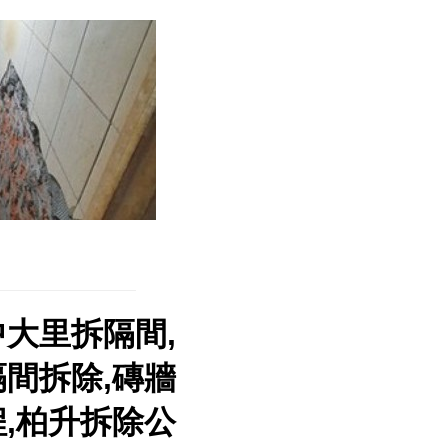
中大里拆隔間,
隔間拆除,磚牆
程,柏升拆除公