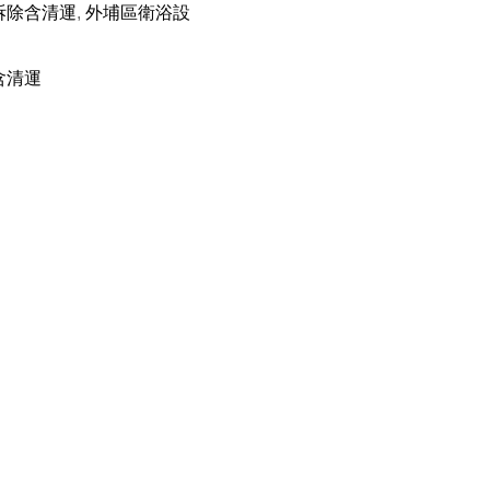
拆除含清運
,
外埔區衛浴設
含清運