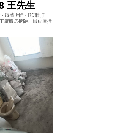
98 王先生
• 磚牆拆除 • RC牆打
工廠廠房拆除、鐵皮屋拆