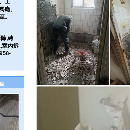
、工
餐廳、
區。
除,磚
,室內拆
58-
程