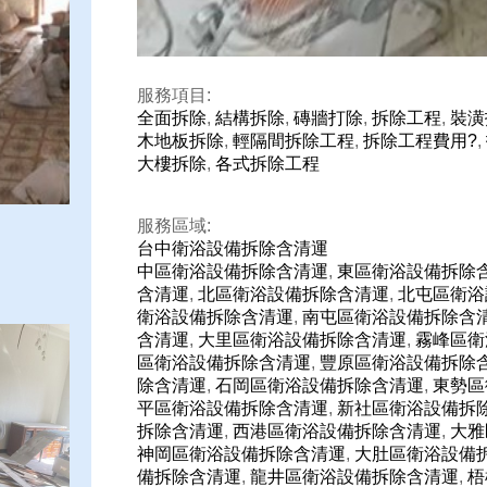
服務項目:
全面拆除
,
結構拆除
,
磚牆打除
,
拆除工程
,
裝潢
木地板拆除
,
輕隔間拆除工程
,
拆除工程費用?
,
大樓拆除
,
各式拆除工程
服務區域:
台中衛浴設備拆除含清運
中區衛浴設備拆除含清運
,
東區衛浴設備拆除
含清運
,
北區衛浴設備拆除含清運
,
北屯區衛浴
衛浴設備拆除含清運
,
南屯區衛浴設備拆除含
含清運
,
大里區衛浴設備拆除含清運
,
霧峰區衛
區衛浴設備拆除含清運
,
豐原區衛浴設備拆除
除含清運
,
石岡區衛浴設備拆除含清運
,
東勢區
平區衛浴設備拆除含清運
,
新社區衛浴設備拆
拆除含清運
,
西港區衛浴設備拆除含清運
,
大雅
神岡區衛浴設備拆除含清運
,
大肚區衛浴設備
備拆除含清運
,
龍井區衛浴設備拆除含清運
,
梧