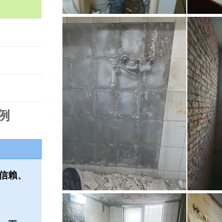
例
信賴、