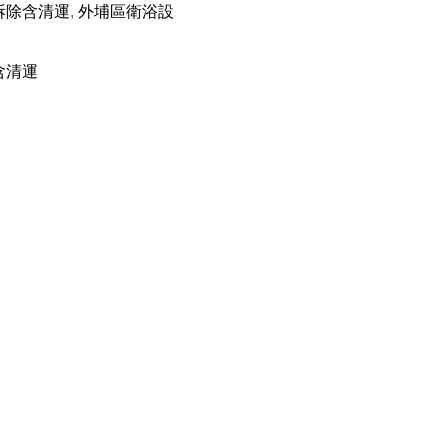
拆除含清運
,
外埔區衛浴設
含清運