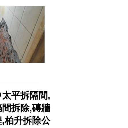
中太平拆隔間,
隔間拆除,磚牆
程,柏升拆除公