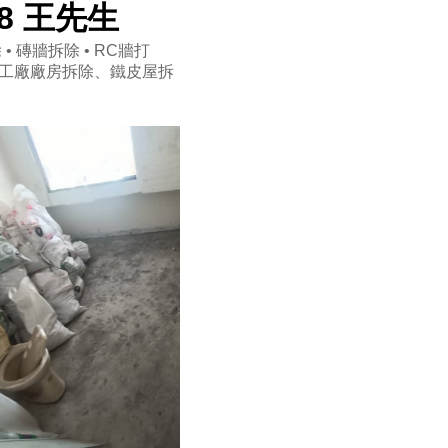
98 王先生
• 磚牆拆除 • RC牆打
工廠廠房拆除、鐵皮屋拆