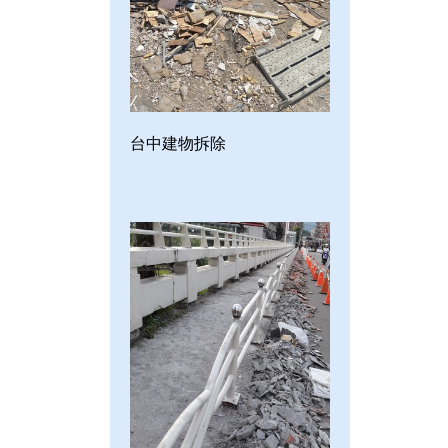
台中建物拆除