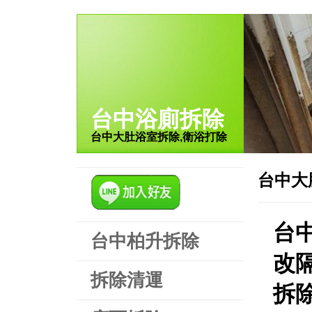
台中浴廁拆除
台中大肚浴室拆除,衛浴打除
台中大
台
台中柏升拆除
改
拆除清運
拆