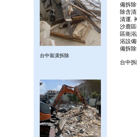
備拆除
除含清
清運
,
沙鹿區
區衛浴
浴設備
備拆除
台中裝潢拆除
台中拆