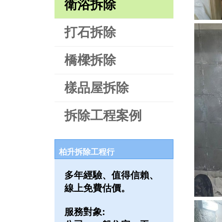
衛浴拆除
打石拆除
橋樑拆除
樣品屋拆除
拆除工程案例
柏升拆除工程行
多年經驗、值得信賴、
線上免費估價。
服務對象: