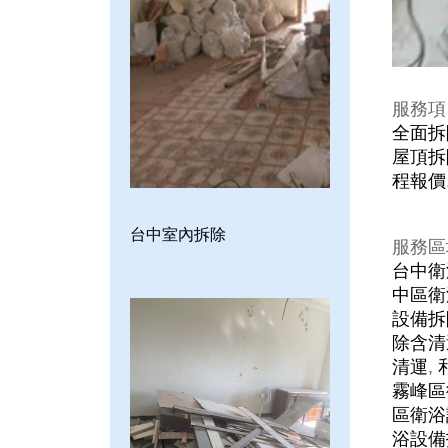
服務項
全面拆
屋頂拆
程報價
台中室內拆除
服務區
台中衛
中區衛
設備拆
除含清
清運
,
霧峰區
區衛浴
浴設備