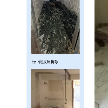
台中鐵皮屋拆除