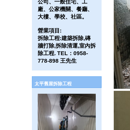
公司、一般住宅、工
廠、公家機關、餐廳、
大樓、學校、社區。
營業項目:
拆除工程:建築拆除,磚
牆打除,拆除清運,室內拆
除工程. TEL：0958-
778-898 王先生
太平舊屋拆除工程