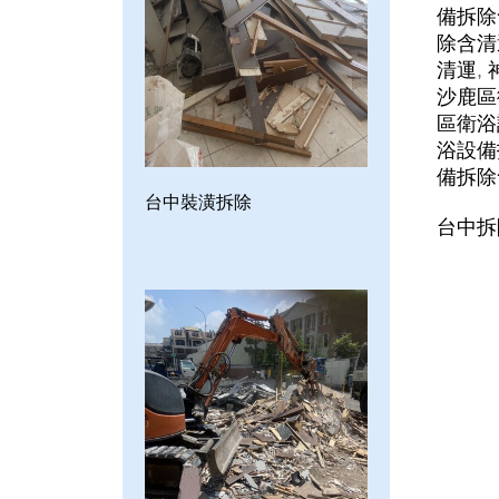
備拆除
除含清
清運
,
沙鹿區
區衛浴
浴設備
備拆除
台中裝潢拆除
台中拆