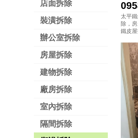
店面拆除
09
太平鐵鋁
裝潢拆除
除，房
鐵皮屋
辦公室拆除
房屋拆除
建物拆除
廠房拆除
室內拆除
隔間拆除