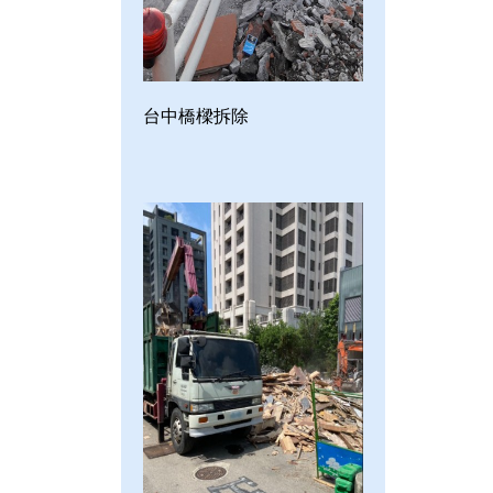
台中橋樑拆除