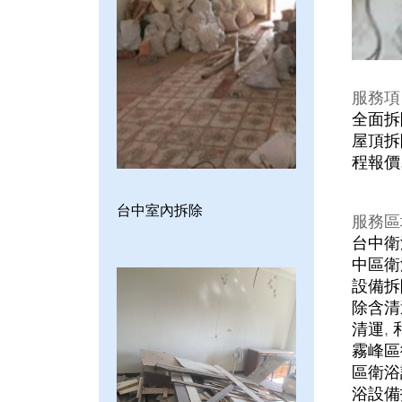
服務項
全面拆
屋頂拆
程報價
台中室內拆除
服務區
台中衛
中區衛
設備拆
除含清
清運
,
霧峰區
區衛浴
浴設備